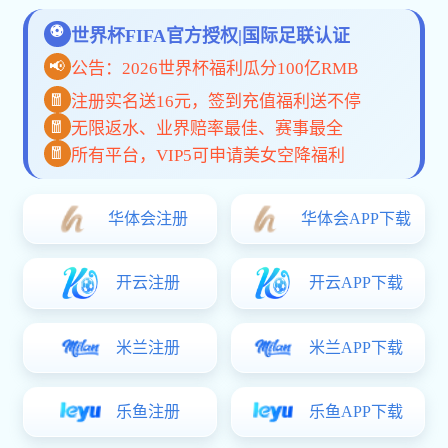
创立初心与品牌愿景
自创立之初，竞技宝网站就确立了“科技驱动体育创新”的发
展方向，融合赛事直播、数据分析与观赛互动体验，打造兼
具专业性与沉浸感的体育平台。 我们希望通过技术力量让
竞技宝官方版网站登录入口-竞技宝(中国)等体育内容更便
捷、更智能地触达全球用户。